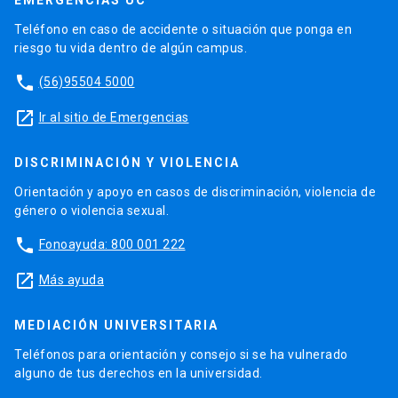
Teléfono en caso de accidente o situación que ponga en
riesgo tu vida dentro de algún campus.
phone
(56)95504 5000
launch
Ir al sitio de Emergencias
DISCRIMINACIÓN Y VIOLENCIA
Orientación y apoyo en casos de discriminación, violencia de
género o violencia sexual.
phone
Fonoayuda: 800 001 222
launch
Más ayuda
MEDIACIÓN UNIVERSITARIA
Teléfonos para orientación y consejo si se ha vulnerado
alguno de tus derechos en la universidad.