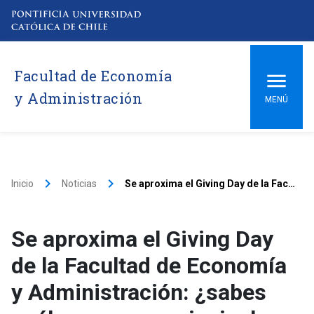
Facultad de Economía
y Administración
MENÚ
keyboard_arrow_right
keyboard_arrow_right
Inicio
Noticias
Se aproxima el Giving Day de la Facultad de Economía y Administración: ¿sabes cuáles son sus principales actividades?
Se aproxima el Giving Day
de la Facultad de Economía
y Administración: ¿sabes