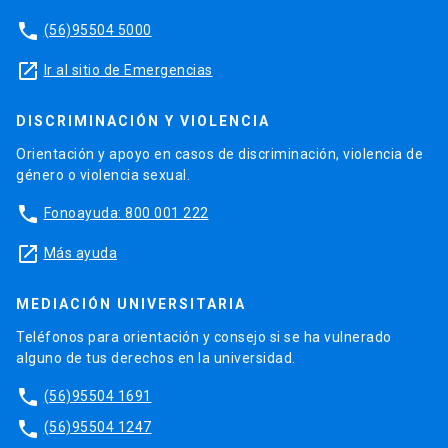
phone
(56)95504 5000
launch
Ir al sitio de Emergencias
DISCRIMINACIÓN Y VIOLENCIA
Orientación y apoyo en casos de discriminación, violencia de
género o violencia sexual.
phone
Fonoayuda: 800 001 222
launch
Más ayuda
MEDIACIÓN UNIVERSITARIA
Teléfonos para orientación y consejo si se ha vulnerado
alguno de tus derechos en la universidad.
phone
(56)95504 1691
phone
(56)95504 1247