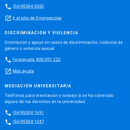
phone
(56)95504 5000
launch
Ir al sitio de Emergencias
DISCRIMINACIÓN Y VIOLENCIA
Orientación y apoyo en casos de discriminación, violencia de
género o violencia sexual.
phone
Fonoayuda: 800 001 222
launch
Más ayuda
MEDIACIÓN UNIVERSITARIA
Teléfonos para orientación y consejo si se ha vulnerado
alguno de tus derechos en la universidad.
phone
(56)95504 1691
phone
(56)95504 1247