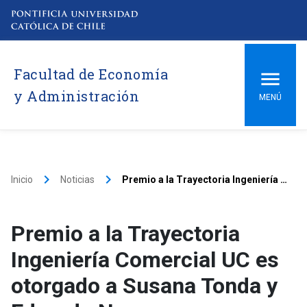
Facultad de Economía
y Administración
MENÚ
keyboard_arrow_right
keyboard_arrow_right
Inicio
Noticias
Premio a la Trayectoria Ingeniería Comercial UC es otorgado a Susana Tonda y Eduardo Navarro
Premio a la Trayectoria
Ingeniería Comercial UC es
otorgado a Susana Tonda y