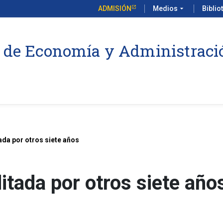
ADMISIÓN
Medios
arrow_drop_down
Biblio
 de Economía y Administraci
ada por otros siete años
itada por otros siete año