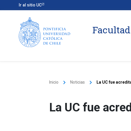
Ir al sitio UC
Facultad
keyboard_arrow_right
keyboard_arrow_right
Inicio
Noticias
La UC fue acredit
La UC fue acred