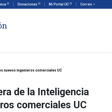
teca
Donaciones
Mi Portal UC
Correo
arrow_drop_down
ón
e los nuevos ingenieros comerciales UC
ra de la Inteligencia
ieros comerciales UC