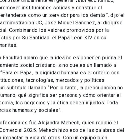
o consiste únicamente en generar valor económico,
promover instituciones sólidas y construir el
 entenderse como un servidor para los demás”, dijo el
administración UC, José Miguel Sánchez, al dirigirse
ial. Combinando los valores promovidos por la
stos por Su Santidad, el Papa León XIV en su
manitas.
a Facultad aclaró que la idea no es poner en pugna el
amiento social cristiano, sino que es un llamado a
“Para el Papa, la dignidad humana es el criterio con
tituciones, tecnologías, mercados y políticas
 un subtítulo llamado “Por lo tanto, la preocupación no
humano, qué significa ser persona y cómo orientar el
omía, los negocios y la ética deben ir juntos. Toda
ncias humanas y sociales”.
profesionales fue Alejandra Mehech, quien recibió el
a Comercial 2025. Mehech hizo eco de las palabras del
 impactar la vida de otros. Con un equipo bien