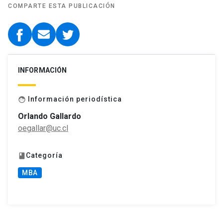
COMPARTE ESTA PUBLICACIÓN
INFORMACIÓN
Información periodística
face
Orlando Gallardo
oegallar@uc.cl
Categoría
book
MBA