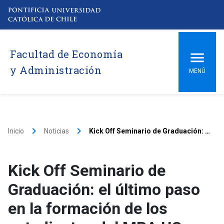
Facultad de Economía
y Administración
MENÚ
keyboard_arrow_right
keyboard_arrow_right
Inicio
Noticias
Kick Off Seminario de Graduación: el último paso en la formación de los estudiantes del MBA UC
Kick Off Seminario de
Graduación: el último paso
en la formación de los