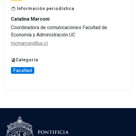
Información periodística
face
Catalina Marconi
Coordinadora de comunicaciones Facultad de
Economía y Administración UC
mcmarconi@uc.cl
Categoría
book
Facultad