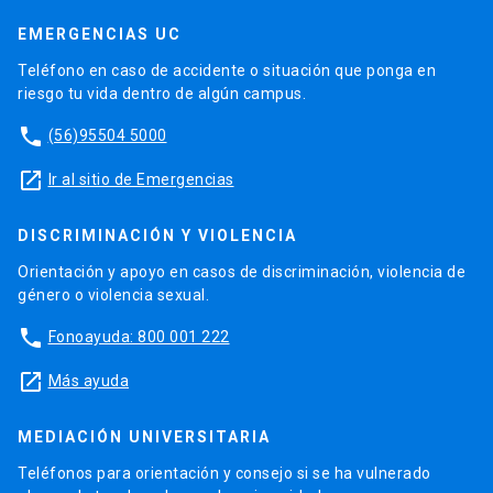
EMERGENCIAS UC
Teléfono en caso de accidente o situación que ponga en
riesgo tu vida dentro de algún campus.
phone
(56)95504 5000
launch
Ir al sitio de Emergencias
DISCRIMINACIÓN Y VIOLENCIA
Orientación y apoyo en casos de discriminación, violencia de
género o violencia sexual.
phone
Fonoayuda: 800 001 222
launch
Más ayuda
MEDIACIÓN UNIVERSITARIA
Teléfonos para orientación y consejo si se ha vulnerado