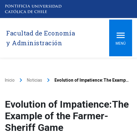
Facultad de Economía
y Administración
MENÚ
keyboard_arrow_right
keyboard_arrow_right
Inicio
Noticias
Evolution of Impatience:The Example of the Farmer-Sheriff Game
Evolution of Impatience:The
Example of the Farmer-
Sheriff Game