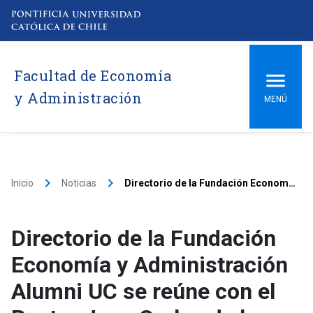
Facultad de Economía
y Administración
MENÚ
keyboard_arrow_right
keyboard_arrow_right
Inicio
Noticias
Directorio de la Fundación Economía y Administración Alumni UC se reúne con el Rector Juan Carlos de la Llera
Directorio de la Fundación
Economía y Administración
Alumni UC se reúne con el