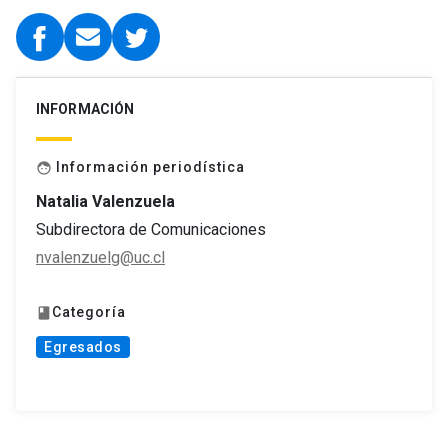
INFORMACIÓN
Información periodística
face
Natalia Valenzuela
Subdirectora de Comunicaciones
nvalenzuelg@uc.cl
Categoría
book
Egresados