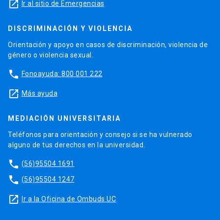
launch
Ir al sitio de Emergencias
DISCRIMINACIÓN Y VIOLENCIA
Orientación y apoyo en casos de discriminación, violencia de
género o violencia sexual.
phone
Fonoayuda: 800 001 222
launch
Más ayuda
MEDIACIÓN UNIVERSITARIA
Teléfonos para orientación y consejo si se ha vulnerado
alguno de tus derechos en la universidad.
phone
(56)95504 1691
phone
(56)95504 1247
launch
Ir a la Oficina de Ombuds UC