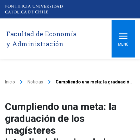
Facultad de Economía
y Administración
MENÚ
keyboard_arrow_right
keyboard_arrow_right
Inicio
Noticias
Cumpliendo una meta: la graduación de los magísteres interdisciplinarios de la Escuela de Administración UC
Cumpliendo una meta: la
graduación de los
magísteres