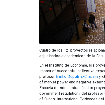
Cuatro de los 12 proyectos relaciona
adjudicados a académicos de la Facu
En el Instituto de Economía, los proy
impact of successful collective exper
profesor
Emilio Depetris-Chauvin
y «R
of market power and negative externa
Escuela de Administración, los proy
government regulation» del profesor
of Funds: International Evidence» de