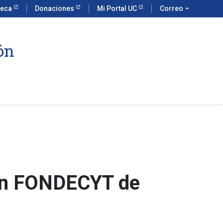
teca
Donaciones
Mi Portal UC
Correo
arrow_drop_down
ón
nen FONDECYT de