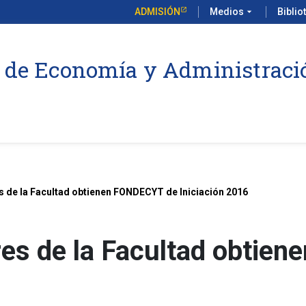
ADMISIÓN
Medios
arrow_drop_down
Biblio
 de Economía y Administraci
s de la Facultad obtienen FONDECYT de Iniciación 2016
res de la Facultad obtie