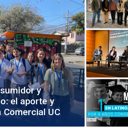
sumidor y
o: el aporte y
ía Comercial UC