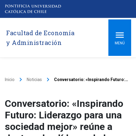
Facultad de Economía
y Administración
MENÚ
keyboard_arrow_right
keyboard_arrow_right
Inicio
Noticias
Conversatorio: «Inspirando Futuro: Liderazgo para una sociedad mejor» reúne a destacados líderes de la Facultad de Economía y Administración UC
Conversatorio: «Inspirando
Futuro: Liderazgo para una
sociedad mejor» reúne a