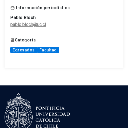
Información periodística
face
Pablo Bloch
pablo.bloch@uc.cl
Categoría
book
Egresados
Facultad