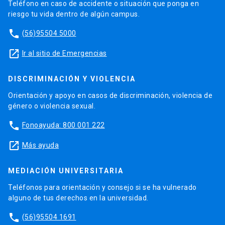
Teléfono en caso de accidente o situación que ponga en
riesgo tu vida dentro de algún campus.
phone
(56)95504 5000
launch
Ir al sitio de Emergencias
DISCRIMINACIÓN Y VIOLENCIA
Orientación y apoyo en casos de discriminación, violencia de
género o violencia sexual.
phone
Fonoayuda: 800 001 222
launch
Más ayuda
MEDIACIÓN UNIVERSITARIA
Teléfonos para orientación y consejo si se ha vulnerado
alguno de tus derechos en la universidad.
phone
(56)95504 1691