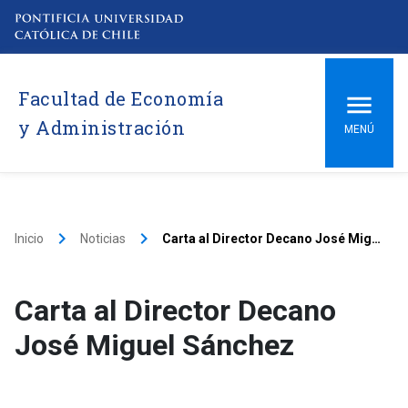
Facultad de Economía
y Administración
MENÚ
keyboard_arrow_right
keyboard_arrow_right
Inicio
Noticias
Carta al Director Decano José Miguel Sánchez
Carta al Director Decano
José Miguel Sánchez