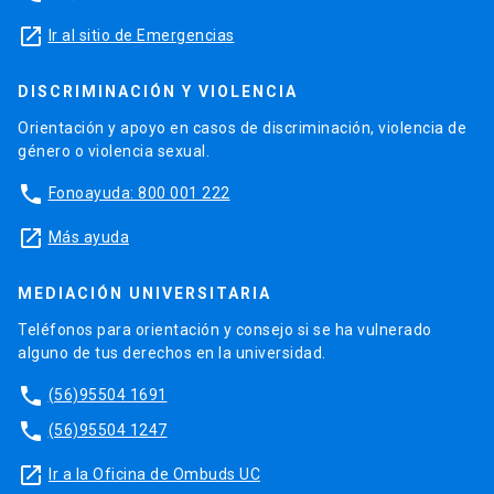
launch
Ir al sitio de Emergencias
DISCRIMINACIÓN Y VIOLENCIA
Orientación y apoyo en casos de discriminación, violencia de
género o violencia sexual.
phone
Fonoayuda: 800 001 222
launch
Más ayuda
MEDIACIÓN UNIVERSITARIA
Teléfonos para orientación y consejo si se ha vulnerado
alguno de tus derechos en la universidad.
phone
(56)95504 1691
phone
(56)95504 1247
launch
Ir a la Oficina de Ombuds UC