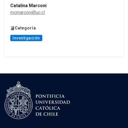
Catalina Marconi
mcmarconi@uc.cl
Categoría
book
Investigación