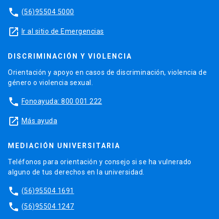
phone
(56)95504 5000
launch
Ir al sitio de Emergencias
DISCRIMINACIÓN Y VIOLENCIA
Orientación y apoyo en casos de discriminación, violencia de
género o violencia sexual.
phone
Fonoayuda: 800 001 222
launch
Más ayuda
MEDIACIÓN UNIVERSITARIA
Teléfonos para orientación y consejo si se ha vulnerado
alguno de tus derechos en la universidad.
phone
(56)95504 1691
phone
(56)95504 1247