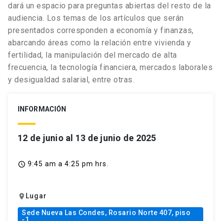
dará un espacio para preguntas abiertas del resto de la
audiencia. Los temas de los artículos que serán
presentados corresponden a economía y finanzas,
abarcando áreas como la relación entre vivienda y
fertilidad, la
manipulación del mercado de alta
frecuencia
, la
tecnología financiera, mercados laborales
y desigualdad salarial
, entre otras.
INFORMACIÓN
12 de junio al 13 de junio de 2025
9:45 am a 4:25 pm hrs.
access_time
Lugar
location_on
Sede Nueva Las Condes, Rosario Norte 407, piso
-1