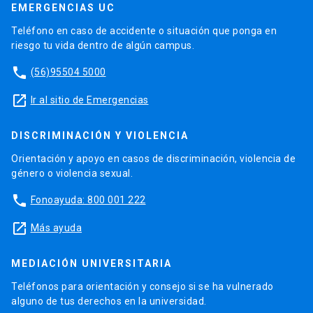
EMERGENCIAS UC
Teléfono en caso de accidente o situación que ponga en
riesgo tu vida dentro de algún campus.
phone
(56)95504 5000
launch
Ir al sitio de Emergencias
DISCRIMINACIÓN Y VIOLENCIA
Orientación y apoyo en casos de discriminación, violencia de
género o violencia sexual.
phone
Fonoayuda: 800 001 222
launch
Más ayuda
MEDIACIÓN UNIVERSITARIA
Teléfonos para orientación y consejo si se ha vulnerado
alguno de tus derechos en la universidad.