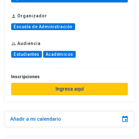
Organizador
person
Escuela de Administración
Audiencia
supervisor_account
Estudiantes
Académicos
Inscripciones
Ingresa aquí
event
Añadir a mi calendario