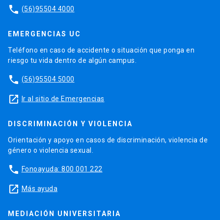
phone
(56)95504 4000
EMERGENCIAS UC
Teléfono en caso de accidente o situación que ponga en
riesgo tu vida dentro de algún campus.
phone
(56)95504 5000
launch
Ir al sitio de Emergencias
DISCRIMINACIÓN Y VIOLENCIA
Orientación y apoyo en casos de discriminación, violencia de
género o violencia sexual.
phone
Fonoayuda: 800 001 222
launch
Más ayuda
MEDIACIÓN UNIVERSITARIA