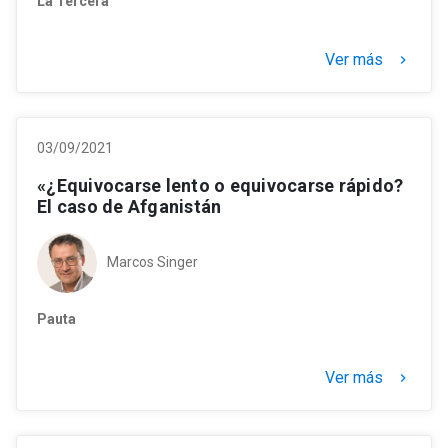
La Tercera
Ver más
keyboard_arrow_right
03/09/2021
«¿Equivocarse lento o equivocarse rápido?
El caso de Afganistán
Marcos Singer
Pauta
Ver más
keyboard_arrow_right