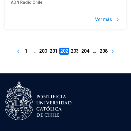
ADN Radio Chile
Ver más
keyboard_arrow_right
1
…
200
201
202
203
204
…
208
keyboard_arrow_left
keyboard_arrow_right