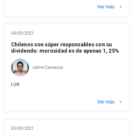
Ver más
keyboard_arrow_right
04/09/2021
Chilenos son súper responsables con su
dividendo: morosidad es de apenas 1, 25%
Jaime Casassus
LUN
Ver más
keyboard_arrow_right
03/09/2021