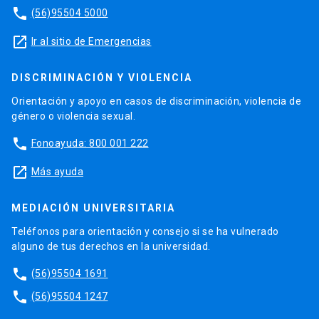
phone
(56)95504 5000
launch
Ir al sitio de Emergencias
DISCRIMINACIÓN Y VIOLENCIA
Orientación y apoyo en casos de discriminación, violencia de
género o violencia sexual.
phone
Fonoayuda: 800 001 222
launch
Más ayuda
MEDIACIÓN UNIVERSITARIA
Teléfonos para orientación y consejo si se ha vulnerado
alguno de tus derechos en la universidad.
phone
(56)95504 1691
phone
(56)95504 1247