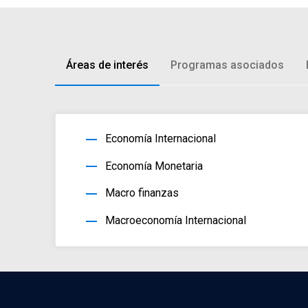
Áreas de interés
Programas asociados
horizontal_rule
Economía Internacional
horizontal_rule
Economía Monetaria
horizontal_rule
Macro finanzas
horizontal_rule
Macroeconomía Internacional