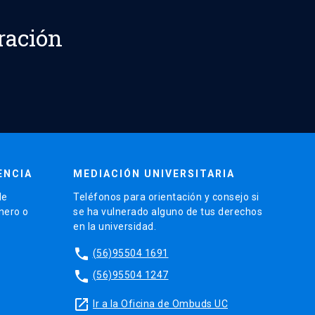
ración
ENCIA
MEDIACIÓN UNIVERSITARIA
de
Teléfonos para orientación y consejo si
énero o
se ha vulnerado alguno de tus derechos
en la universidad.
phone
(56)95504 1691
phone
(56)95504 1247
launch
Ir a la Oficina de Ombuds UC