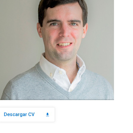
Descargar CV
download