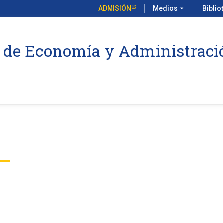
ADMISIÓN
Medios
arrow_drop_down
Biblio
 de Economía y Administraci