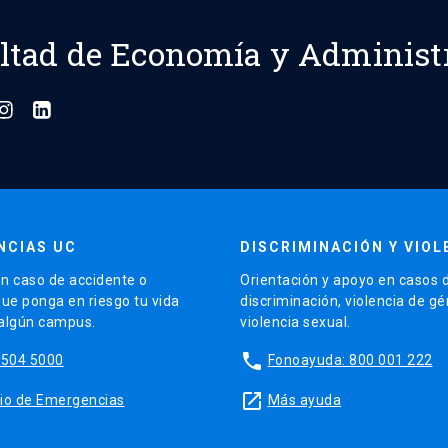
ltad de Economía y Administ
NCIAS UC
DISCRIMINACIÓN Y VIOL
n caso de accidente o
Orientación y apoyo en casos 
que ponga en riesgo tu vida
discriminación, violencia de g
 algún campus.
violencia sexual.
phone
5504 5000
Fonoayuda: 800 001 222
launch
sitio de Emergencias
Más ayuda