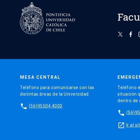
Facu
MESA CENTRAL
EMERGE
Teléfono para comunicarse con las
Teléfono e
distintas áreas de la Universidad.
situación 
dentro de
phone
(56)95504 4000
phone
(56)9
launch
Ir al 