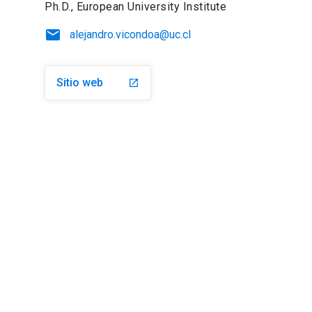
Ph.D., European University Institute
email
alejandro.vicondoa@uc.cl
Sitio web
launch