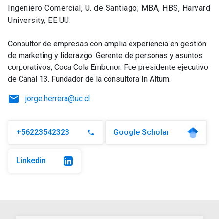
Ingeniero Comercial, U. de Santiago; MBA, HBS, Harvard
University, EE.UU.
Consultor de empresas con amplia experiencia en gestión
de marketing y liderazgo. Gerente de personas y asuntos
corporativos, Coca Cola Embonor. Fue presidente ejecutivo
de Canal 13. Fundador de la consultora In Altum.
email
jorge.herrera@uc.cl
+56223542323
Google Scholar
phone
Linkedin