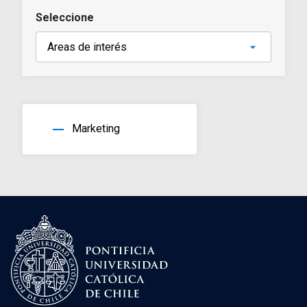
Seleccione
horizontal_rule
Marketing