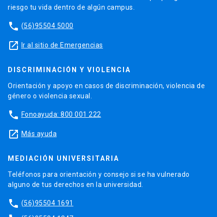
riesgo tu vida dentro de algún campus.
phone
(56)95504 5000
launch
Ir al sitio de Emergencias
DISCRIMINACIÓN Y VIOLENCIA
Orientación y apoyo en casos de discriminación, violencia de
género o violencia sexual.
phone
Fonoayuda: 800 001 222
launch
Más ayuda
MEDIACIÓN UNIVERSITARIA
Teléfonos para orientación y consejo si se ha vulnerado
alguno de tus derechos en la universidad.
phone
(56)95504 1691