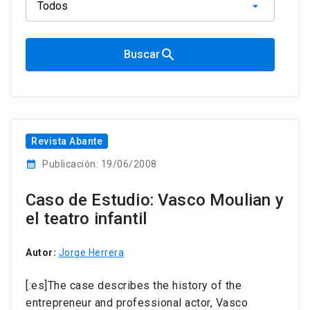
search
Buscar
Revista Abante
calendar_month
Publicación: 19/06/2008
Caso de Estudio: Vasco Moulian y
el teatro infantil
Autor:
Jorge Herrera
[:es]The case describes the history of the
entrepreneur and professional actor, Vasco