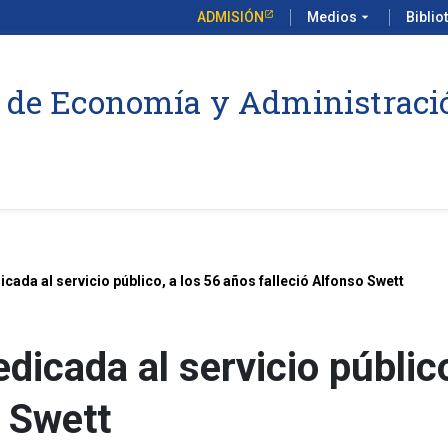
ADMISIÓN
Medios
arrow_drop_down
Biblio
 de Economía y Administraci
cada al servicio público, a los 56 años falleció Alfonso Swett
dicada al servicio públic
o Swett