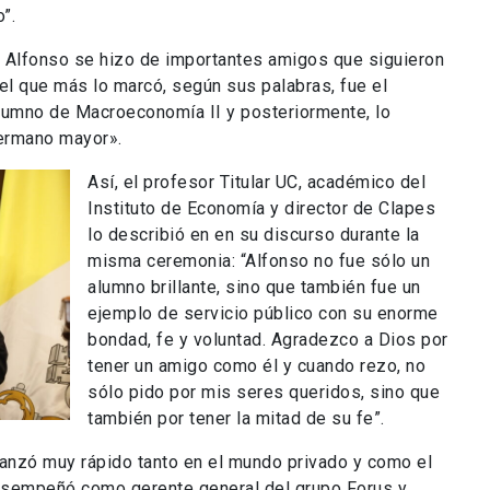
”.
s, Alfonso se hizo de importantes amigos que siguieron
o el que más lo marcó, según sus palabras, fue el
 alumno de Macroeconomía II y posteriormente, lo
«hermano mayor».
Así, el profesor Titular UC, académico del
Instituto de Economía y director de Clapes
lo describió en en su discurso durante la
misma ceremonia: “Alfonso no fue sólo un
alumno brillante, sino que también fue un
ejemplo de servicio público con su enorme
bondad, fe y voluntad. Agradezco a Dios por
tener un amigo como él y cuando rezo, no
sólo pido por mis seres queridos, sino que
también por tener la mitad de su fe”.
vanzó muy rápido tanto en el mundo privado y como el
esempeñó como gerente general del grupo Forus y