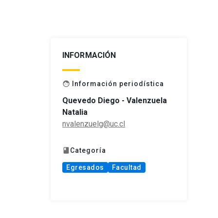
INFORMACIÓN
Información periodística
face
Quevedo Diego - Valenzuela
Natalia
nvalenzuelg@uc.cl
Categoría
book
Egresados
Facultad