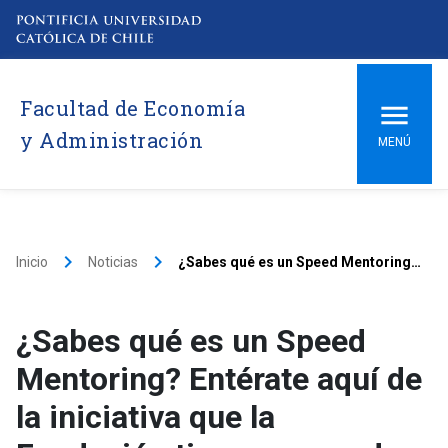
Facultad de Economía
y Administración
MENÚ
keyboard_arrow_right
keyboard_arrow_right
Inicio
Noticias
¿Sabes qué es un Speed Mentoring? Entérate aquí de la iniciativa que la Fundación tiene preparada para el FIF
¿Sabes qué es un Speed
Mentoring? Entérate aquí de
la iniciativa que la