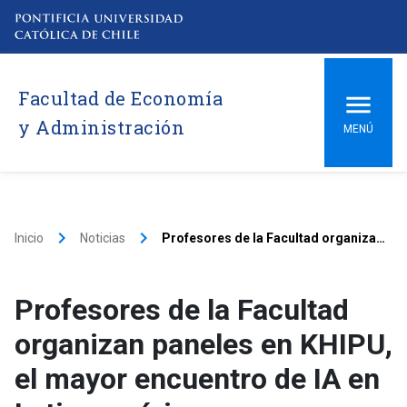
Facultad de Economía
y Administración
MENÚ
keyboard_arrow_right
keyboard_arrow_right
Inicio
Noticias
Profesores de la Facultad organizan paneles en KHIPU, el mayor encuentro de IA en Latinoamérica
Profesores de la Facultad
organizan paneles en KHIPU,
el mayor encuentro de IA en