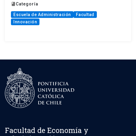
Categoría
book
Escuela de Administración
Facultad
Innovación
Facultad de Economía y