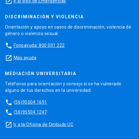
launch
Ir al sitio de Emergencias
DISCRIMINACIÓN Y VIOLENCIA
Orientación y apoyo en casos de discriminación, violencia de
género o violencia sexual.
phone
Fonoayuda: 800 001 222
launch
Más ayuda
MEDIACIÓN UNIVERSITARIA
Teléfonos para orientación y consejo si se ha vulnerado
alguno de tus derechos en la universidad.
phone
(56)95504 1691
phone
(56)95504 1247
launch
Ir a la Oficina de Ombuds UC