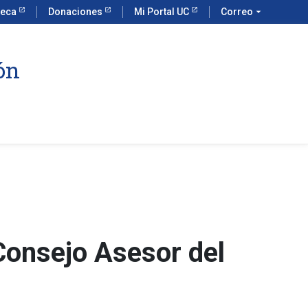
teca
Donaciones
Mi Portal UC
Correo
arrow_drop_down
ón
 Consejo Asesor del