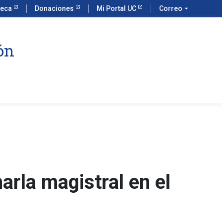
teca
Donaciones
Mi Portal UC
Correo
arrow_drop_down
ón
rla magistral en el