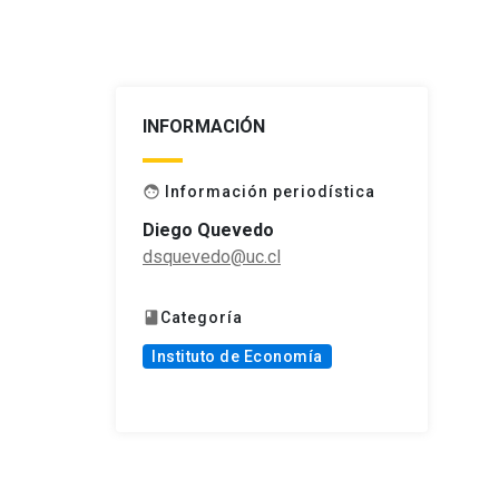
INFORMACIÓN
Información periodística
face
Diego Quevedo
dsquevedo@uc.cl
Categoría
book
Instituto de Economía