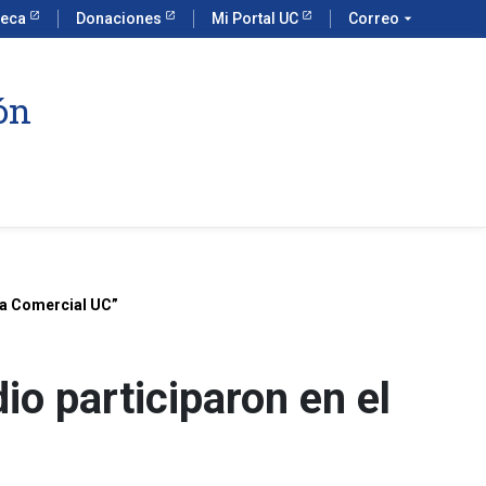
teca
Donaciones
Mi Portal UC
Correo
arrow_drop_down
ón
ría Comercial UC”
o participaron en el