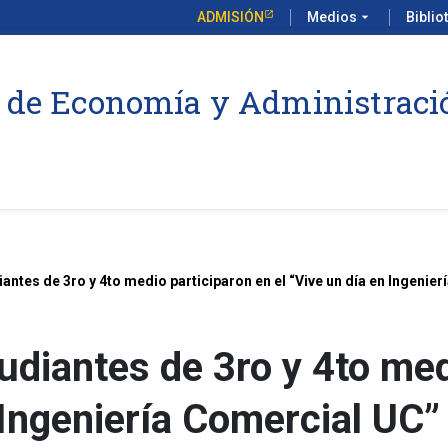
ADMISIÓN
Medios
arrow_drop_down
Biblio
 de Economía y Administraci
antes de 3ro y 4to medio participaron en el “Vive un día en Ingenie
diantes de 3ro y 4to medi
 Ingeniería Comercial UC”