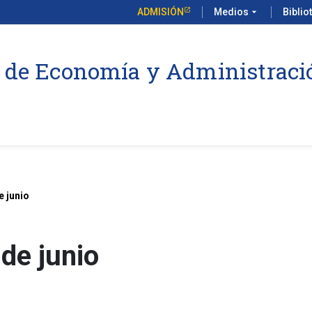
ADMISIÓN
Medios
arrow_drop_down
Biblio
 de Economía y Administraci
e junio
de junio