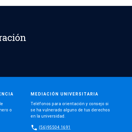
ración
ENCIA
MEDIACIÓN UNIVERSITARIA
de
Teléfonos para orientación y consejo si
énero o
se ha vulnerado alguno de tus derechos
en la universidad.
phone
(56)95504 1691