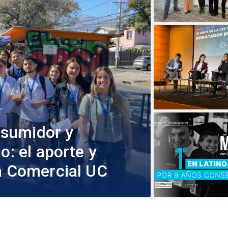
sumidor y
o: el aporte y
ía Comercial UC