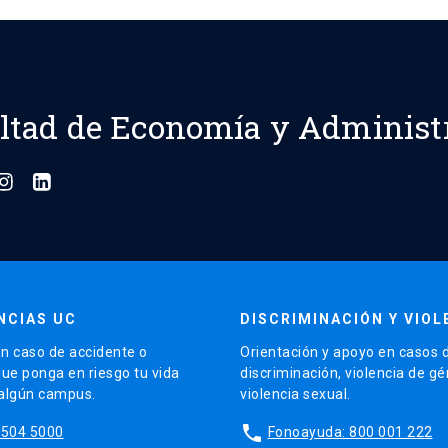
ltad de Economía y Administ
NCIAS UC
DISCRIMINACIÓN Y VIOL
n caso de accidente o
Orientación y apoyo en casos 
que ponga en riesgo tu vida
discriminación, violencia de g
 algún campus.
violencia sexual.
phone
5504 5000
Fonoayuda: 800 001 222