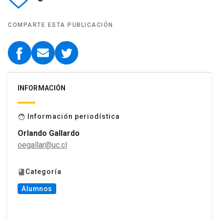
COMPARTE ESTA PUBLICACIÓN
INFORMACIÓN
Información periodística
face
Orlando Gallardo
oegallar@uc.cl
Categoría
book
Alumnos