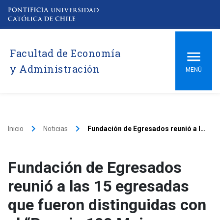
Facultad de Economía
y Administración
MENÚ
keyboard_arrow_right
keyboard_arrow_right
Inicio
Noticias
Fundación de Egresados reunió a las 15 egresadas que fueron distinguidas con el “Premio 100 Mujeres líderes”
Fundación de Egresados
reunió a las 15 egresadas
que fueron distinguidas con