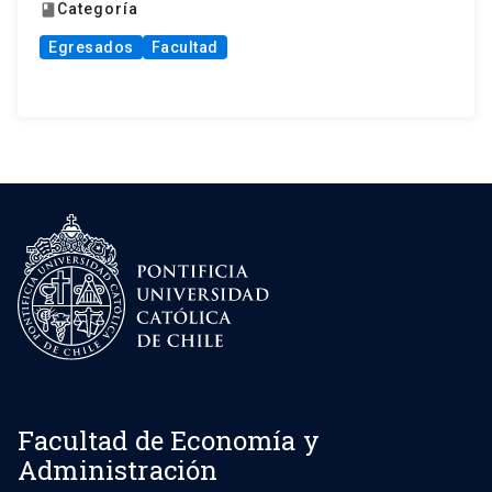
Categoría
book
Egresados
Facultad
Facultad de Economía y
Administración