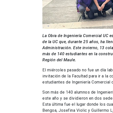
La Obra de Ingen
iería Comerc
ial UC
e
de la U
C
que, d
urante 25 años
,
ha lle
Ad
ministración
.
Este invierno
, 1
3
col
más de
140
estudiante
s
en la constru
Región del Maule.
El miércoles pasado no fue un día la
invitación de la Facultad para ir a la
estudiantes de Ingeniería Comercial q
Son más de 140 alumnos de Ingenierí
este año y se dividieron en dos sedes
Esta última fue el lugar donde los cu
Bengoa, Josefina Violic y Guillermo L