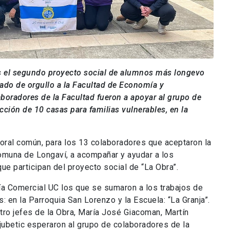
s
el segundo proyecto social
de alumnos
más longevo
nado de orgullo a la Facul
tad de Eco
nomía y
aboradores
de la Facultad
fueron a apoyar al grupo de
cción de 10 casas
para familias
vulnerable
s, en
la
boral común, para los 13 colaboradores que aceptaron la
 comuna de Longaví, a acompañar y ayudar a los
ue participan del proyecto social de “La Obra”.
a Comercial UC los que se sumaron a los trabajos de
: en la Parroquia San Lorenzo y la Escuela: “La Granja”.
atro jefes de la Obra, María José Giacoman, Martín
jubetic esperaron al grupo de colaboradores de la