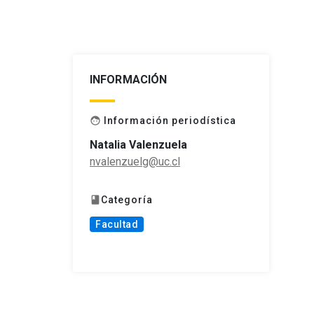
INFORMACIÓN
Información periodística
face
Natalia Valenzuela
nvalenzuelg@uc.cl
Categoría
book
Facultad