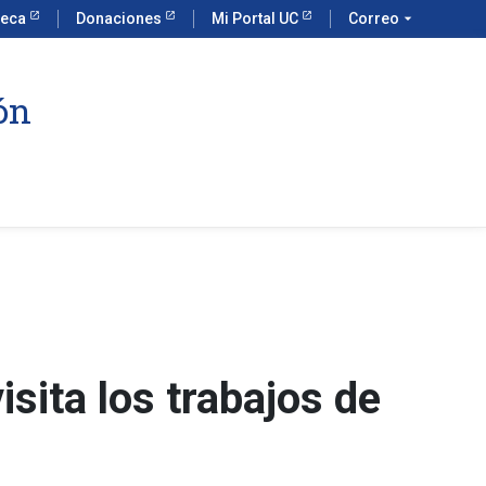
teca
Donaciones
Mi Portal UC
Correo
arrow_drop_down
ón
sita los trabajos de