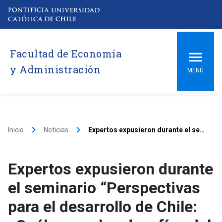
Facultad de Economía
y Administración
MENÚ
keyboard_arrow_right
keyboard_arrow_right
Inicio
Noticias
Expertos expusieron durante el seminario “Perspectivas para el desarrollo de Chile: ¿Cuáles son los desafíos del nuevo gobierno?”
Expertos expusieron durante
el seminario “Perspectivas
para el desarrollo de Chile: