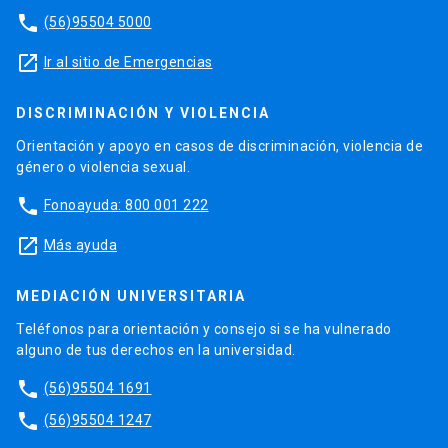
phone
(56)95504 5000
launch
Ir al sitio de Emergencias
DISCRIMINACIÓN Y VIOLENCIA
Orientación y apoyo en casos de discriminación, violencia de
género o violencia sexual.
phone
Fonoayuda: 800 001 222
launch
Más ayuda
MEDIACIÓN UNIVERSITARIA
Teléfonos para orientación y consejo si se ha vulnerado
alguno de tus derechos en la universidad.
phone
(56)95504 1691
phone
(56)95504 1247