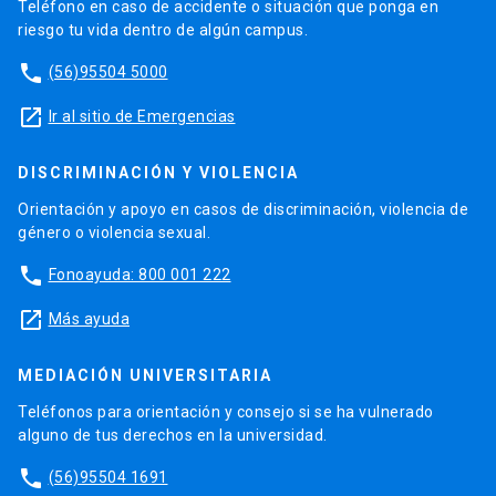
Teléfono en caso de accidente o situación que ponga en
riesgo tu vida dentro de algún campus.
phone
(56)95504 5000
launch
Ir al sitio de Emergencias
DISCRIMINACIÓN Y VIOLENCIA
Orientación y apoyo en casos de discriminación, violencia de
género o violencia sexual.
phone
Fonoayuda: 800 001 222
launch
Más ayuda
MEDIACIÓN UNIVERSITARIA
Teléfonos para orientación y consejo si se ha vulnerado
alguno de tus derechos en la universidad.
phone
(56)95504 1691