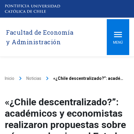
Facultad de Economía
y Administración
MENÚ
keyboard_arrow_right
keyboard_arrow_right
Inicio
Noticias
«¿Chile descentralizado?”: académicos y economistas realizaron propuestas sobre cómo modernizar el Estado y revertir la centralización del país
«¿Chile descentralizado?”:
académicos y economistas
realizaron propuestas sobre