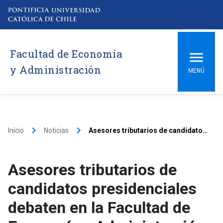
Facultad de Economía
y Administración
MENÚ
keyboard_arrow_right
keyboard_arrow_right
Inicio
Noticias
Asesores tributarios de candidatos presidenciales debaten en la Facultad de Economía y Administración
Asesores tributarios de
candidatos presidenciales
debaten en la Facultad de