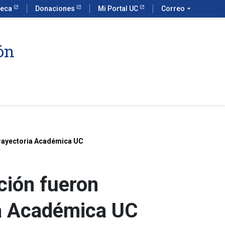
teca
Donaciones
Mi Portal UC
Correo
arrow_drop_down
ón
Trayectoria Académica UC
ción fueron
ia Académica UC