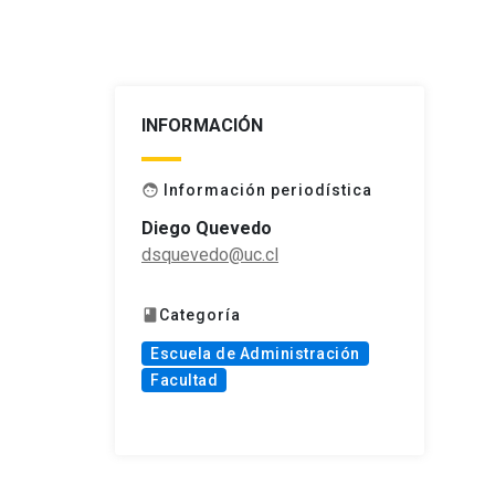
INFORMACIÓN
Información periodística
face
Diego Quevedo
dsquevedo@uc.cl
Categoría
book
Escuela de Administración
Facultad