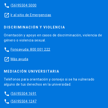
phone
(56)95504 5000
launch
Ir al sitio de Emergencias
DISCRIMINACIÓN Y VIOLENCIA
Orientación y apoyo en casos de discriminación, violencia de
género o violencia sexual.
phone
Fonoayuda: 800 001 222
launch
Más ayuda
MEDIACIÓN UNIVERSITARIA
Teléfonos para orientación y consejo si se ha vulnerado
alguno de tus derechos en la universidad.
phone
(56)95504 1691
phone
(56)95504 1247