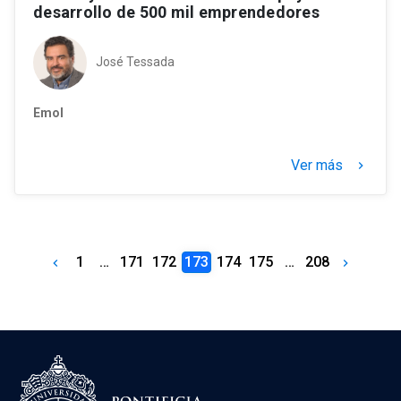
desarrollo de 500 mil emprendedores
José Tessada
Emol
Ver más
keyboard_arrow_right
1
…
171
172
173
174
175
…
208
keyboard_arrow_left
keyboard_arrow_right