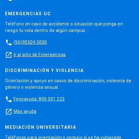
EMERGENCIAS UC
Teléfono en caso de accidente o situación que ponga en
riesgo tu vida dentro de algún campus.
phone
(56)95504 5000
launch
Ir al sitio de Emergencias
DISCRIMINACIÓN Y VIOLENCIA
Orientación y apoyo en casos de discriminación, violencia de
género o violencia sexual.
phone
Fonoayuda: 800 001 222
launch
Más ayuda
MEDIACIÓN UNIVERSITARIA
Teléfonos para orientación y consejo si se ha vulnerado