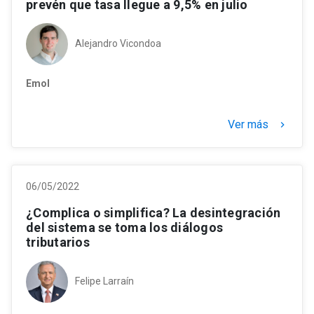
prevén que tasa llegue a 9,5% en julio
Alejandro Vicondoa
Emol
Ver más
keyboard_arrow_right
06/05/2022
¿Complica o simplifica? La desintegración
del sistema se toma los diálogos
tributarios
Felipe Larraín