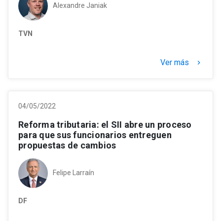
Alexandre Janiak
TVN
Ver más
keyboard_arrow_right
04/05/2022
Reforma tributaria: el SII abre un proceso
para que sus funcionarios entreguen
propuestas de cambios
Felipe Larraín
DF