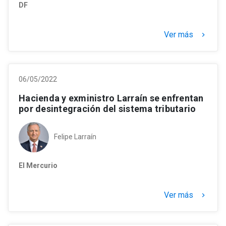
DF
Ver más
keyboard_arrow_right
06/05/2022
Hacienda y exministro Larraín se enfrentan
por desintegración del sistema tributario
Felipe Larraín
El Mercurio
Ver más
keyboard_arrow_right