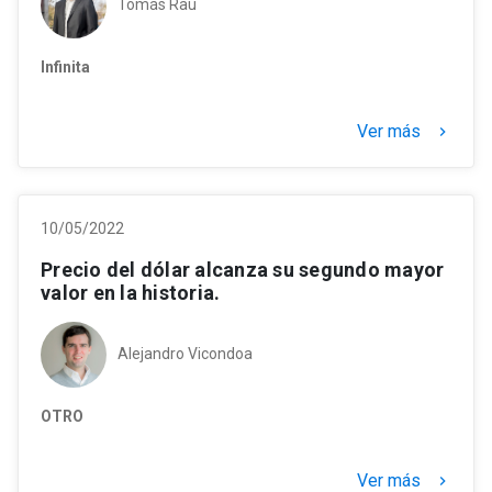
Tomás Rau
Infinita
Ver más
keyboard_arrow_right
10/05/2022
Precio del dólar alcanza su segundo mayor
valor en la historia.
Alejandro Vicondoa
OTRO
Ver más
keyboard_arrow_right