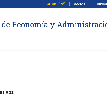
ADMISIÓN
Medios
arrow_drop_down
Biblio
 de Economía y Administraci
ativos