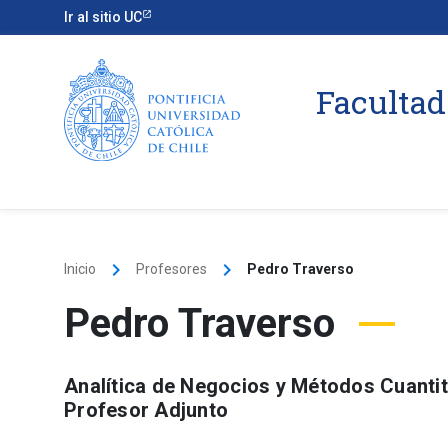
Ir al sitio UC
Facultad
keyboard_arrow_right
keyboard_arrow_right
Inicio
Profesores
Pedro Traverso
Pedro Traverso
Analítica de Negocios y Métodos Cuantit
Profesor Adjunto