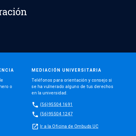
ración
ENCIA
MEDIACIÓN UNIVERSITARIA
de
Teléfonos para orientación y consejo si
énero o
se ha vulnerado alguno de tus derechos
en la universidad.
phone
(56)95504 1691
phone
(56)95504 1247
launch
Ir a la Oficina de Ombuds UC