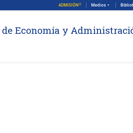
ADMISIÓN
Medios
arrow_drop_down
Biblio
 de Economía y Administraci