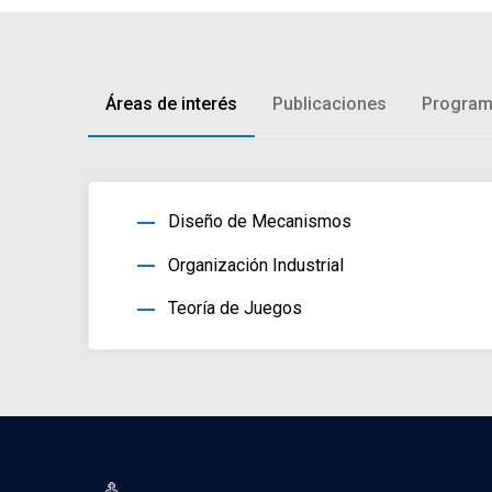
Áreas de interés
Publicaciones
Program
horizontal_rule
Diseño de Mecanismos
horizontal_rule
Organización Industrial
horizontal_rule
Teoría de Juegos