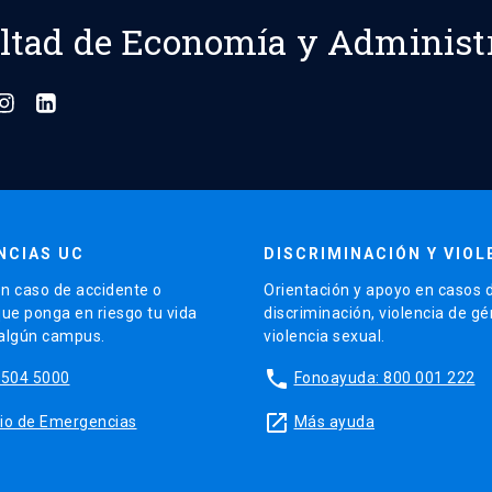
ltad de Economía y Administ
NCIAS UC
DISCRIMINACIÓN Y VIOL
n caso de accidente o
Orientación y apoyo en casos 
que ponga en riesgo tu vida
discriminación, violencia de g
 algún campus.
violencia sexual.
phone
5504 5000
Fonoayuda: 800 001 222
launch
sitio de Emergencias
Más ayuda