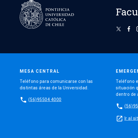
Facu
MESA CENTRAL
EMERGE
Teléfono para comunicarse con las
Teléfono e
distintas áreas de la Universidad.
situación 
dentro de
phone
(56)95504 4000
phone
(56)9
launch
Ir al 