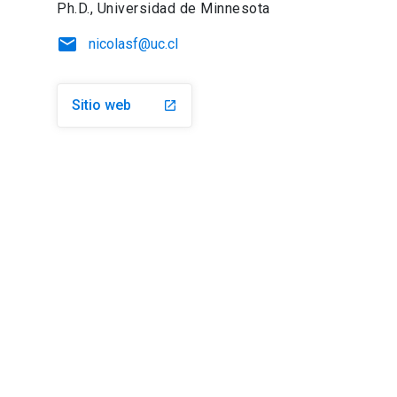
Ph.D., Universidad de Minnesota
email
nicolasf@uc.cl
Sitio web
launch