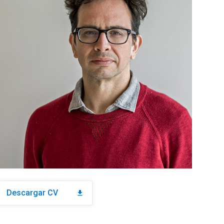
Descargar CV
download