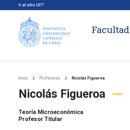
Ir al sitio UC
Facultad
keyboard_arrow_right
keyboard_arrow_right
Inicio
Profesores
Nicolás Figueroa
Nicolás Figueroa
Teoría Microeconómica
Profesor Titular