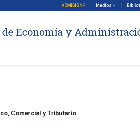
ADMISIÓN
Medios
arrow_drop_down
Biblio
 de Economía y Administraci
o, Comercial y Tributario