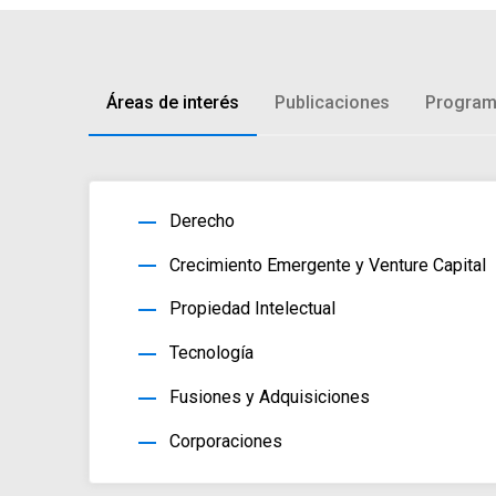
Áreas de interés
Publicaciones
Program
horizontal_rule
Derecho
horizontal_rule
Crecimiento Emergente y Venture Capital
horizontal_rule
Propiedad Intelectual
horizontal_rule
Tecnología
horizontal_rule
Fusiones y Adquisiciones
horizontal_rule
Corporaciones