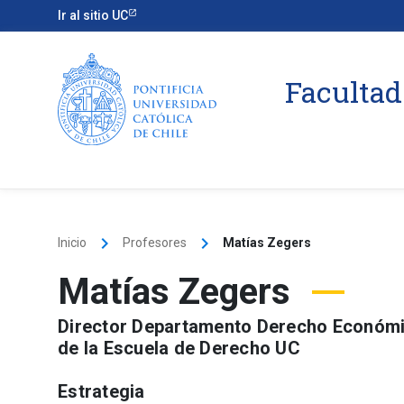
Ir al sitio UC
Facultad
keyboard_arrow_right
keyboard_arrow_right
Inicio
Profesores
Matías Zegers
Matías Zegers
Director Departamento Derecho Económic
de la Escuela de Derecho UC
Estrategia