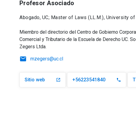
Profesor Asociado
Abogado, UC; Master of Laws (LL.M.), University of
Miembro del directorio del Centro de Gobierno Corpor
Comercial y Tributario de la Escuela de Derecho UC. S
Zegers Ltda.
email
mzegers@uc.cl
Sitio web
+56223541840
T
launch
phone