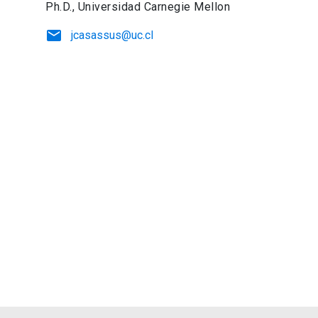
Ph.D., Universidad Carnegie Mellon
email
jcasassus@uc.cl