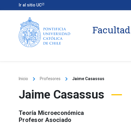
Ir al sitio UC
Facultad
keyboard_arrow_right
keyboard_arrow_right
Inicio
Profesores
Jaime Casassus
Jaime Casassus
Teoría Microeconómica
Profesor Asociado