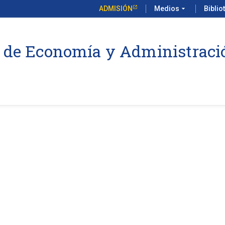
ADMISIÓN
Medios
arrow_drop_down
Biblio
 de Economía y Administraci