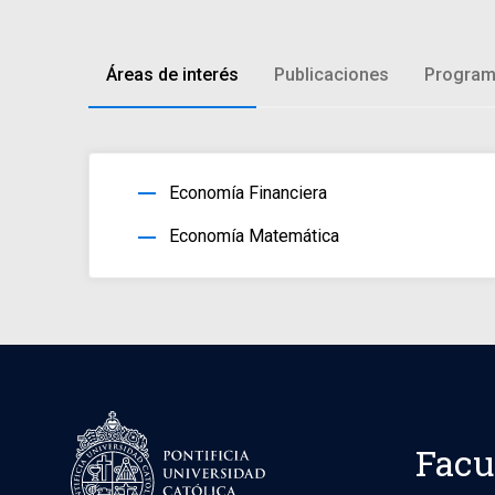
Áreas de interés
Publicaciones
Program
horizontal_rule
Economía Financiera
horizontal_rule
Economía Matemática
Facu