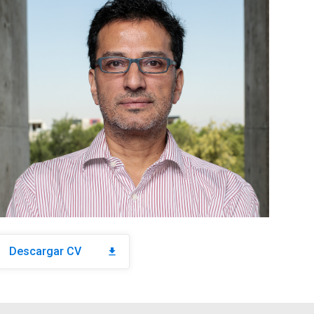
Descargar CV
download