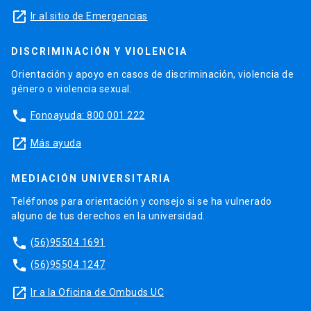
launch
Ir al sitio de Emergencias
DISCRIMINACIÓN Y VIOLENCIA
Orientación y apoyo en casos de discriminación, violencia de
género o violencia sexual.
phone
Fonoayuda: 800 001 222
launch
Más ayuda
MEDIACIÓN UNIVERSITARIA
Teléfonos para orientación y consejo si se ha vulnerado
alguno de tus derechos en la universidad.
phone
(56)95504 1691
phone
(56)95504 1247
launch
Ir a la Oficina de Ombuds UC