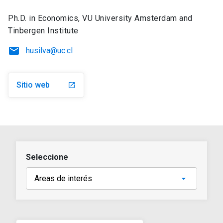
Ph.D. in Economics, VU University Amsterdam and
Tinbergen Institute
email
husilva@uc.cl
Sitio web
launch
Seleccione