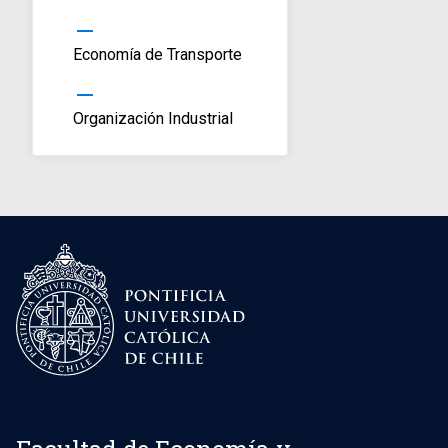
horizontal_rule
Economía de Transporte
horizontal_rule
Organización Industrial