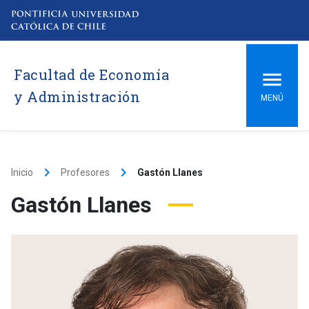
Facultad de Economía
y Administración
MENÚ
keyboard_arrow_right
keyboard_arrow_right
Inicio
Profesores
Gastón Llanes
Gastón Llanes