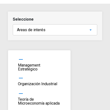
Seleccione
horizontal_rule
Management
Estratégico
horizontal_rule
Organización Industrial
horizontal_rule
Teoría de
Microeconomía aplicada