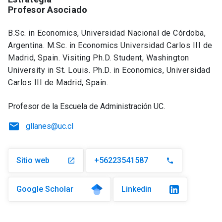
Profesor Asociado
B.Sc. in Economics, Universidad Nacional de Córdoba,
Argentina. M.Sc. in Economics Universidad Carlos III de
Madrid, Spain. Visiting Ph.D. Student, Washington
University in St. Louis. Ph.D. in Economics, Universidad
Carlos III de Madrid, Spain.
Profesor de la Escuela de Administración UC.
email
gllanes@uc.cl
Sitio web
+56223541587
launch
phone
Google Scholar
Linkedin