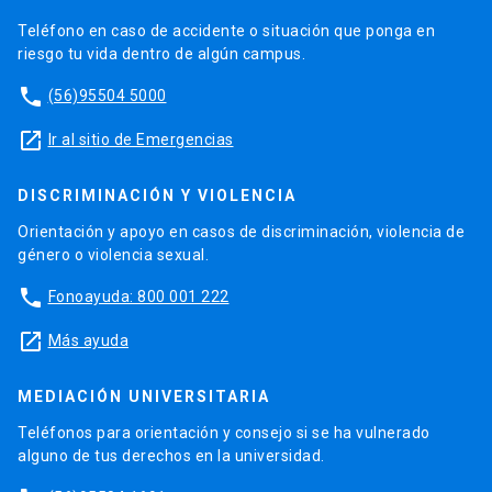
Teléfono en caso de accidente o situación que ponga en
riesgo tu vida dentro de algún campus.
phone
(56)95504 5000
launch
Ir al sitio de Emergencias
DISCRIMINACIÓN Y VIOLENCIA
Orientación y apoyo en casos de discriminación, violencia de
género o violencia sexual.
phone
Fonoayuda: 800 001 222
launch
Más ayuda
MEDIACIÓN UNIVERSITARIA
Teléfonos para orientación y consejo si se ha vulnerado
alguno de tus derechos en la universidad.