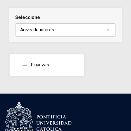
Seleccione
horizontal_rule
Finanzas