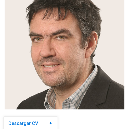
Descargar CV
download