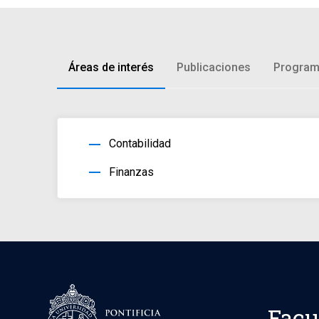
Áreas de interés
Publicaciones
Program
horizontal_rule
Contabilidad
horizontal_rule
Finanzas
Facu