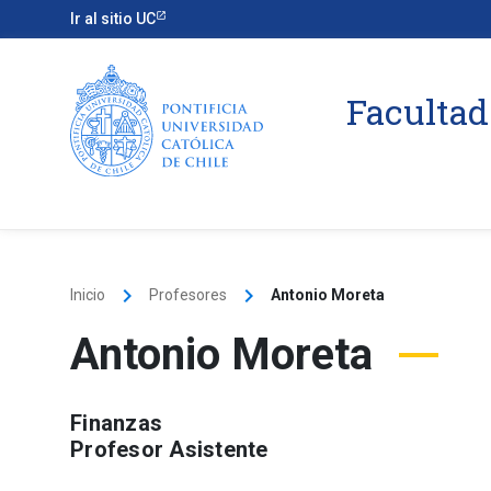
Ir al sitio UC
Facultad
keyboard_arrow_right
keyboard_arrow_right
Inicio
Profesores
Antonio Moreta
Antonio Moreta
Finanzas
Profesor Asistente