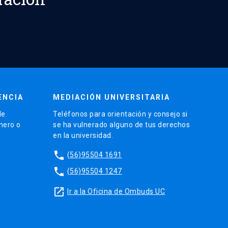
ENCIA
MEDIACIÓN UNIVERSITARIA
de
Teléfonos para orientación y consejo si
énero o
se ha vulnerado alguno de tus derechos
en la universidad.
phone
(56)95504 1691
phone
(56)95504 1247
launch
Ir a la Oficina de Ombuds UC