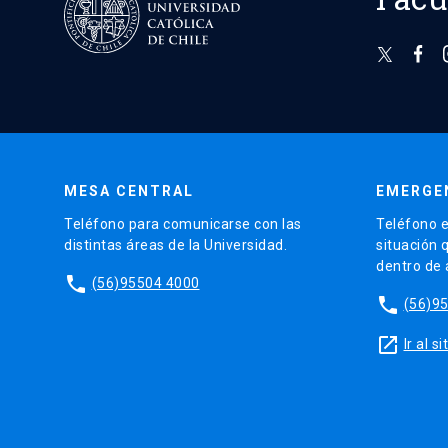
MESA CENTRAL
EMERGE
Teléfono para comunicarse con las
Teléfono e
distintas áreas de la Universidad.
situación 
dentro de
phone
(56)95504 4000
phone
(56)9
launch
Ir al 