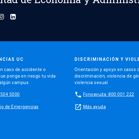
NCIAS UC
DISCRIMINACIÓN Y VIOL
n caso de accidente o
Orientación y apoyo en casos 
que ponga en riesgo tu vida
discriminación, violencia de g
 algún campus.
violencia sexual.
phone
5504 5000
Fonoayuda: 800 001 222
launch
sitio de Emergencias
Más ayuda