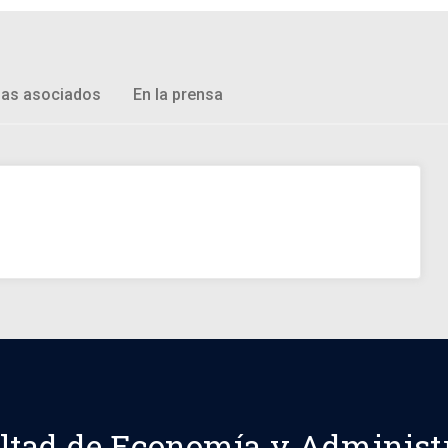
as asociados
En la prensa
ltad de Economía y Administ