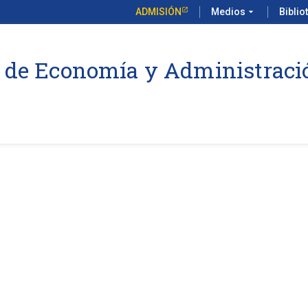
ADMISIÓN
Medios
arrow_drop_down
Biblio
 de Economía y Administraci