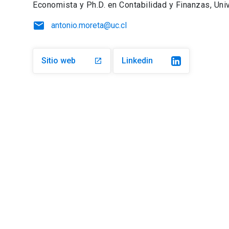
Economista y Ph.D. en Contabilidad y Finanzas, Uni
email
antonio.moreta@uc.cl
Sitio web
Linkedin
launch