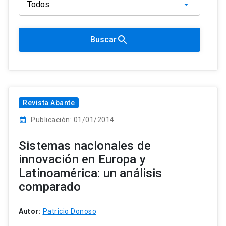
search
Buscar
Revista Abante
calendar_month
Publicación: 01/01/2014
Sistemas nacionales de
innovación en Europa y
Latinoamérica: un análisis
comparado
Autor:
Patricio Donoso