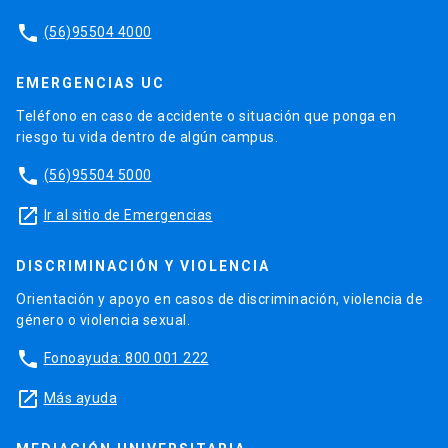
phone
(56)95504 4000
EMERGENCIAS UC
Teléfono en caso de accidente o situación que ponga en
riesgo tu vida dentro de algún campus.
phone
(56)95504 5000
launch
Ir al sitio de Emergencias
DISCRIMINACIÓN Y VIOLENCIA
Orientación y apoyo en casos de discriminación, violencia de
género o violencia sexual.
phone
Fonoayuda: 800 001 222
launch
Más ayuda