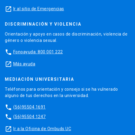
launch
Ir al sitio de Emergencias
DISCRIMINACIÓN Y VIOLENCIA
Orientación y apoyo en casos de discriminación, violencia de
género o violencia sexual.
phone
Fonoayuda: 800 001 222
launch
Más ayuda
MEDIACIÓN UNIVERSITARIA
Teléfonos para orientación y consejo si se ha vulnerado
alguno de tus derechos en la universidad.
phone
(56)95504 1691
phone
(56)95504 1247
launch
Ir a la Oficina de Ombuds UC