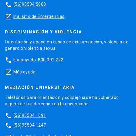
phone
(56)95504 5000
launch
Ir al sitio de Emergencias
DISCRIMINACIÓN Y VIOLENCIA
Orientación y apoyo en casos de discriminación, violencia de
género o violencia sexual.
phone
Fonoayuda: 800 001 222
launch
Más ayuda
MEDIACIÓN UNIVERSITARIA
Teléfonos para orientación y consejo si se ha vulnerado
alguno de tus derechos en la universidad.
phone
(56)95504 1691
phone
(56)95504 1247