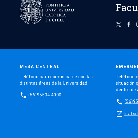
Facu
MESA CENTRAL
EMERGE
Teléfono para comunicarse con las
Teléfono e
distintas áreas de la Universidad.
situación 
dentro de
phone
(56)95504 4000
phone
(56)9
launch
Ir al 