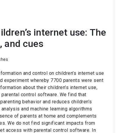
ldren’s internet use: The
l, and cues
ches
formation and control on children’s internet use
ed experiment whereby 7700 parents were sent
rmation about their children’s internet use,
f parental control software. We find that
 parenting behavior and reduces children’s
 analysis and machine learning algorithms
presence of parents at home and complements
ives. We do not find significant impacts from
rnet access with parental control software. In