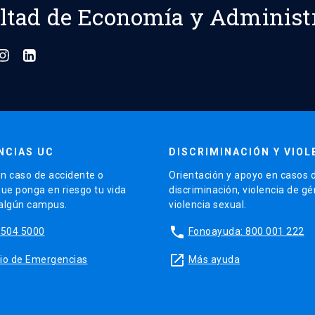
ltad de Economía y Administ
NCIAS UC
DISCRIMINACIÓN Y VIOL
n caso de accidente o
Orientación y apoyo en casos 
que ponga en riesgo tu vida
discriminación, violencia de g
 algún campus.
violencia sexual.
phone
5504 5000
Fonoayuda: 800 001 222
launch
sitio de Emergencias
Más ayuda