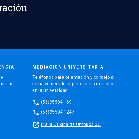
ración
ENCIA
MEDIACIÓN UNIVERSITARIA
de
Teléfonos para orientación y consejo si
énero o
se ha vulnerado alguno de tus derechos
en la universidad.
phone
(56)95504 1691
phone
(56)95504 1247
launch
Ir a la Oficina de Ombuds UC