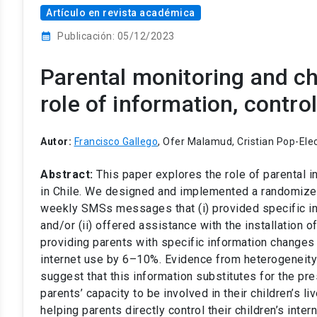
Artículo en revista académica
calendar_month
Publicación: 05/12/2023
Parental monitoring and chi
role of information, contro
Autor:
Francisco Gallego
, Ofer Malamud, Cristian Pop-Ele
Abstract:
This paper explores the role of parental in
in Chile. We designed and implemented a randomiz
weekly SMSs messages that (i) provided specific info
and/or (ii) offered assistance with the installation o
providing parents with specific information changes
internet use by 6–10%. Evidence from heterogeneity
suggest that this information substitutes for the 
parents’ capacity to be involved in their children’s l
helping parents directly control their children’s inte