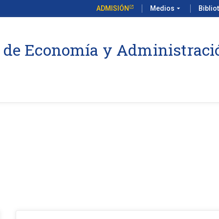
ADMISIÓN
Medios
arrow_drop_down
Biblio
 de Economía y Administraci