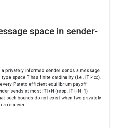
message space in sender-
 a privately informed sender sends a message
type space T has finite cardinality (i.e., |T|<∞).
every Pareto efficient equilibrium payoff
ender sends at most |T|+N (resp. |T|+N−1)
hat such bounds do not exist when two privately
 a receiver.