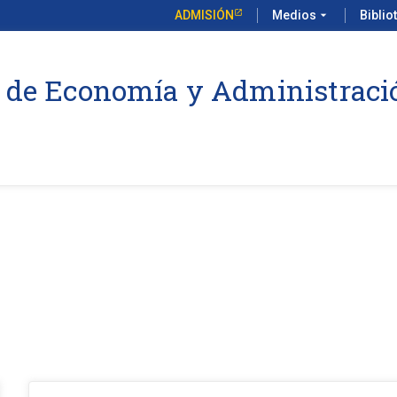
ADMISIÓN
Medios
arrow_drop_down
Biblio
 de Economía y Administraci